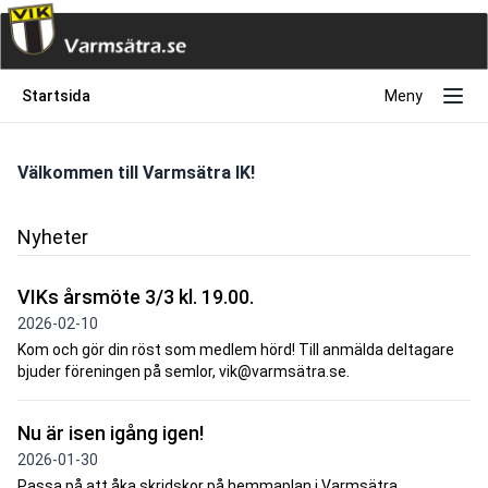
Startsida
Meny
Välkommen till Varmsätra IK!
Nyheter
VIKs årsmöte 3/3 kl. 19.00.
2026-02-10
Kom och gör din röst som medlem hörd! Till anmälda deltagare
bjuder föreningen på semlor, vik@varmsätra.se.
Nu är isen igång igen!
2026-01-30
Passa på att åka skridskor på hemmaplan i Varmsätra.