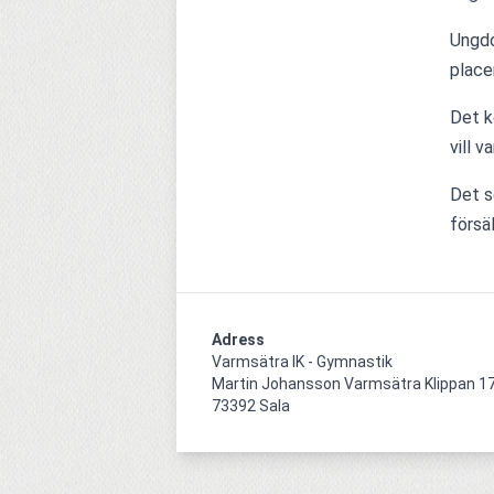
Ungdo
placer
Det k
vill v
Det s
försäl
Adress
Varmsätra IK - Gymnastik

Martin Johansson Varmsätra Klippan 17
73392 Sala