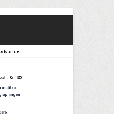
järtstartare
ost
RSS
armsätra 
glöpningen 
are. 