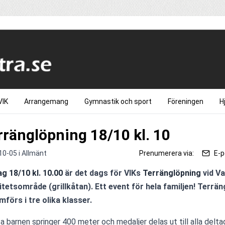
VIK
Arrangemang
Gymnastik och sport
Föreningen
H
rränglöpning 18/10 kl. 10
10-05 i
Allmänt
Prenumerera via:
E-p
g 18/10 kl. 10.00
 är det dags för VIKs 
Terränglöpning
 vid V
itetsområde (grillkåtan). Ett event för hela familjen! Terrän
förs i tre olika klasser.
a barnen springer 400 meter och medaljer delas ut till alla deltag