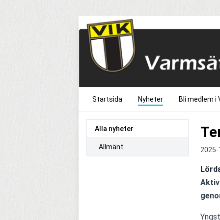
Startsida
Nyheter
Bli medlem i 
Te
Alla nyheter
Allmänt
2025-
Lörda
Aktiv
genom
Yngst