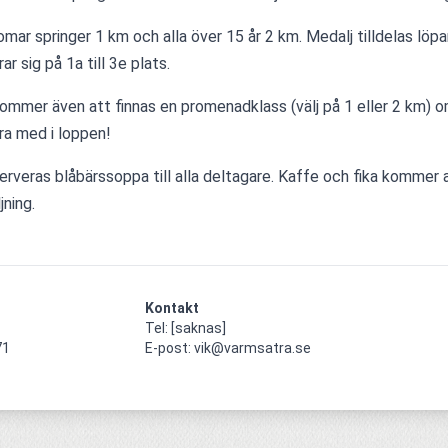
mar springer 1 km och alla över 15 år 2 km. Medalj tilldelas löpa
ar sig på 1a till 3e plats. 
ommer även att finnas en promenadklass (välj på 1 eller 2 km) o
ara med i loppen!
erveras blåbärssoppa till alla deltagare. Kaffe och fika kommer att
jning.
Kontakt
Tel: [saknas]

1

E-post: vik@varmsatra.se