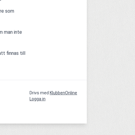
re som 
m man inte 
 finnas till 
Drivs med
KlubbenOnline
Logga in